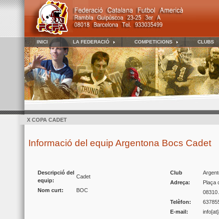
INICI
LA FEDERACIÓ
COMPETICIONS
CLUBS
X COPA CADET
Informació del equip Argentona Bocs Cadet
Descripció del
Club
Argen
Cadet
equip:
Adreça:
Plaça 
Nom curt:
BOC
08310 
Telèfon:
63785
E-mail:
info[a