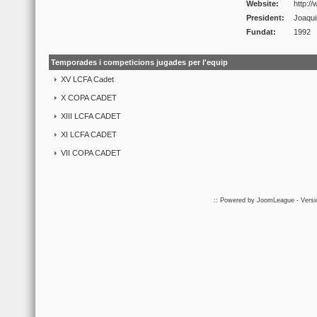
Website:
http:/
President:
Joaqui
Fundat:
1992
Temporades i competicions jugades per l'equip
XV LCFA Cadet
X COPA CADET
XIII LCFA CADET
XI LCFA CADET
VII COPA CADET
:: Powered by
JoomLeague
- Vers