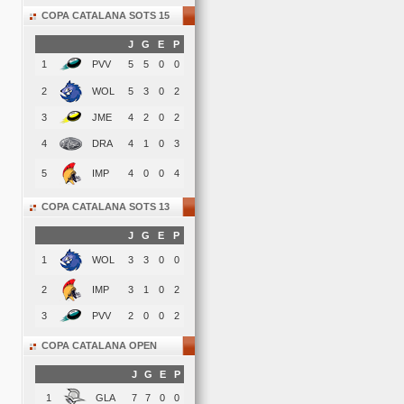
COPA CATALANA SOTS 15
J
G
E
P
1
PVV
5
5
0
0
2
WOL
5
3
0
2
3
JME
4
2
0
2
4
DRA
4
1
0
3
5
IMP
4
0
0
4
COPA CATALANA SOTS 13
J
G
E
P
1
WOL
3
3
0
0
2
IMP
3
1
0
2
3
PVV
2
0
0
2
COPA CATALANA OPEN
J
G
E
P
1
GLA
7
7
0
0