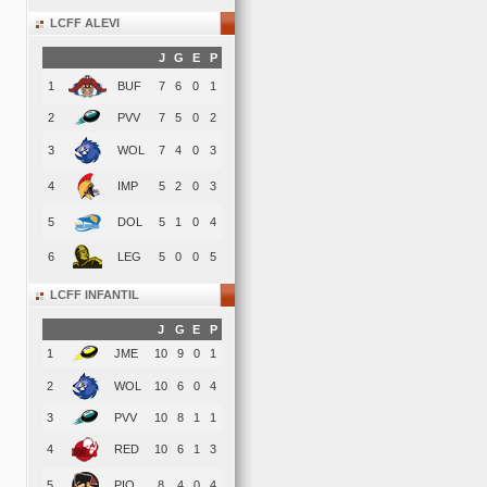
LCFF ALEVI
J
G
E
P
1
BUF
7
6
0
1
2
PVV
7
5
0
2
3
WOL
7
4
0
3
4
IMP
5
2
0
3
5
DOL
5
1
0
4
6
LEG
5
0
0
5
LCFF INFANTIL
J
G
E
P
1
JME
10
9
0
1
2
WOL
10
6
0
4
3
PVV
10
8
1
1
4
RED
10
6
1
3
5
PIO
8
4
0
4