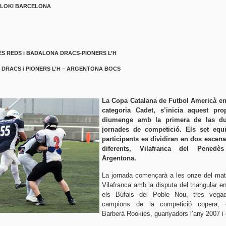
LOKI BARCELONA
 REDS i BADALONA DRACS-PIONERS L’H
RACS i PIONERS L’H – ARGENTONA BOCS
La Copa Catalana de Futbol Americà en
categoria Cadet, s’inicia aquest pro
diumenge amb la primera de las d
jornades de competició. Els set equ
participants es dividiran en dos escena
diferents, Vilafranca del Penedè
Argentona.
La jornada començarà a les onze del mat
Vilafranca amb la disputa del triangular en
els Búfals del Poble Nou, tres vega
campions de la competició copera, 
Barberà Rookies, guanyadors l’any 2007 i 