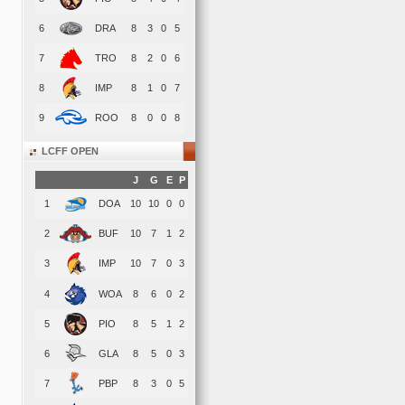
6
DRA
8
3
0
5
7
TRO
8
2
0
6
8
IMP
8
1
0
7
9
ROO
8
0
0
8
LCFF OPEN
J
G
E
P
1
DOA
10
10
0
0
2
BUF
10
7
1
2
3
IMP
10
7
0
3
4
WOA
8
6
0
2
5
PIO
8
5
1
2
6
GLA
8
5
0
3
7
PBP
8
3
0
5