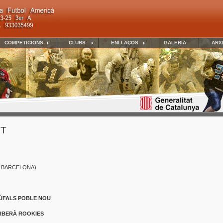
COMPETICIONS
CLUBS
ENLLAÇOS
GALERIA
ARX
ET
dès- BARCELONA)
ÚFALS POBLE NOU
RBERÀ ROOKIES