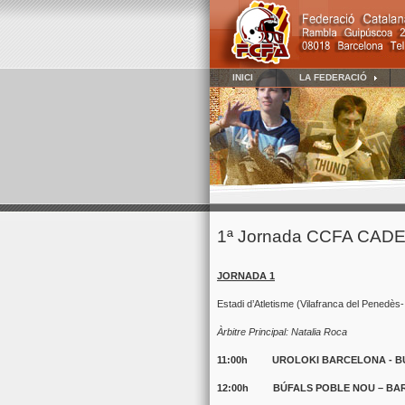
INICI
LA FEDERACIÓ
1ª Jornada CCFA CAD
JORNADA 1
Estadi d’Atletisme (Vilafranca del Pene
Àrbitre Principal: Natalia Roca
11:00h UROLOKI BARCELONA - B
12:00h BÚFALS POBLE NOU – BA