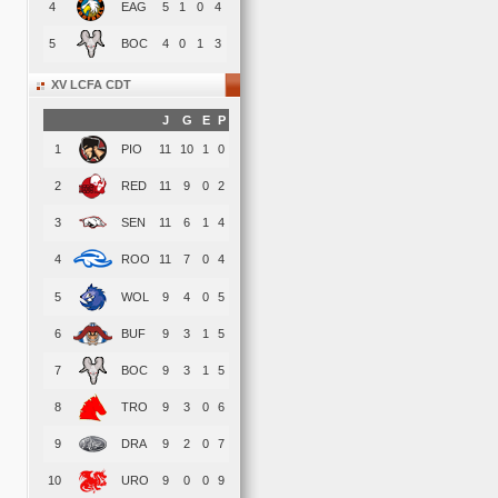
4
EAG
5
1
0
4
5
BOC
4
0
1
3
XV LCFA CDT
J
G
E
P
1
PIO
11
10
1
0
2
RED
11
9
0
2
3
SEN
11
6
1
4
4
ROO
11
7
0
4
5
WOL
9
4
0
5
6
BUF
9
3
1
5
7
BOC
9
3
1
5
8
TRO
9
3
0
6
9
DRA
9
2
0
7
10
URO
9
0
0
9