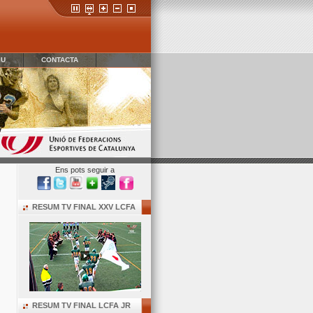
IU
CONTACTA
Ens pots seguir a
RESUM TV FINAL XXV LCFA
RESUM TV FINAL LCFA JR