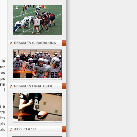
RESUM TV C. BADALONA
 la
per
ues
ips
ris
RESUM TV FINAL CCFA
s i
í a
tre
des
els
els
XXV LCFA SR