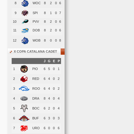
8
WOC
8
2
0
6
9
SPI
8
1
0
7
10
PVV
8
2
0
6
11
DOB
8
2
0
6
12
WOB
8
0
0
8
X COPA CATALANA CADET
J
G
E
P
1
PIO
6
5
0
1
2
RED
6
4
0
2
3
ROO
6
4
0
2
4
DRA
8
4
0
4
5
BOC
6
2
0
4
6
BUF
6
3
0
3
7
URO
6
0
0
6