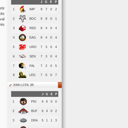
J
G
E
P
tir
1
IMP
9
7
0
2
ots
val
2
BOC
9
8
0
1
nis
3
RED
8
4
0
4
4
EAG
8
4
0
4
5
URO
7
3
0
4
6
SEN
7
3
0
4
7
FAL
7
2
0
5
8
LEG
7
0
0
7
XXIII LCFA JR
J
G
E
P
1
PIO
6
6
0
0
2
BUF
6
4
0
2
3
DRA
5
1
1
3