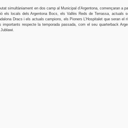
sputat simultàniament en dos camp al Municipal d’Argentona, començaran a par
ió els locals dels Argentona Bocs, els Vallès Reds de Terrassa, actuals s
alona Dracs i els actuals campions, els Pioners L’Hospitalet que seran el ri
ors importants respecte la temporada passada, com el seu quarterback Arge
 Jublawi.