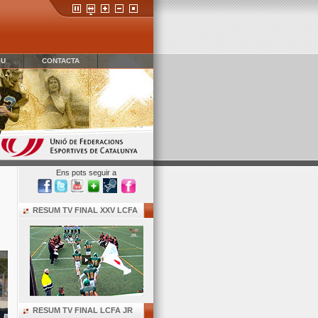
IU
CONTACTA
Ens pots seguir a
RESUM TV FINAL XXV LCFA
RESUM TV FINAL LCFA JR