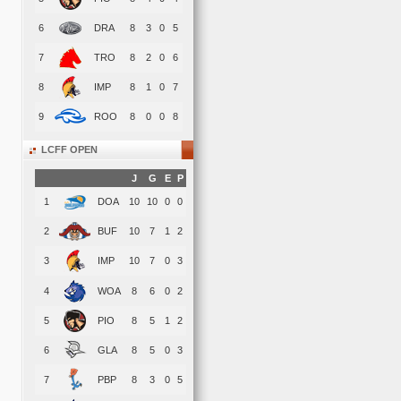
6
DRA
8
3
0
5
7
TRO
8
2
0
6
8
IMP
8
1
0
7
9
ROO
8
0
0
8
LCFF OPEN
J
G
E
P
1
DOA
10
10
0
0
2
BUF
10
7
1
2
3
IMP
10
7
0
3
4
WOA
8
6
0
2
5
PIO
8
5
1
2
6
GLA
8
5
0
3
7
PBP
8
3
0
5