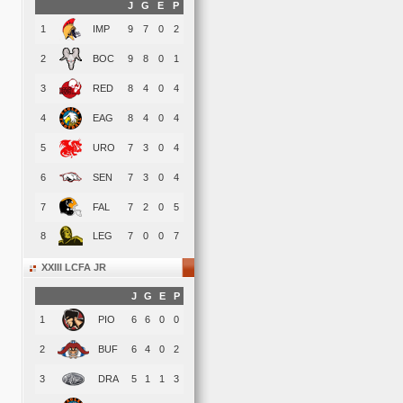
J
G
E
P
1
IMP
9
7
0
2
2
BOC
9
8
0
1
3
RED
8
4
0
4
4
EAG
8
4
0
4
5
URO
7
3
0
4
6
SEN
7
3
0
4
7
FAL
7
2
0
5
8
LEG
7
0
0
7
XXIII LCFA JR
J
G
E
P
1
PIO
6
6
0
0
2
BUF
6
4
0
2
3
DRA
5
1
1
3