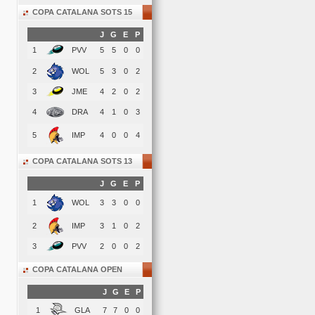
COPA CATALANA SOTS 15
J
G
E
P
1
PVV
5
5
0
0
2
WOL
5
3
0
2
3
JME
4
2
0
2
4
DRA
4
1
0
3
5
IMP
4
0
0
4
COPA CATALANA SOTS 13
J
G
E
P
1
WOL
3
3
0
0
2
IMP
3
1
0
2
3
PVV
2
0
0
2
COPA CATALANA OPEN
J
G
E
P
1
GLA
7
7
0
0