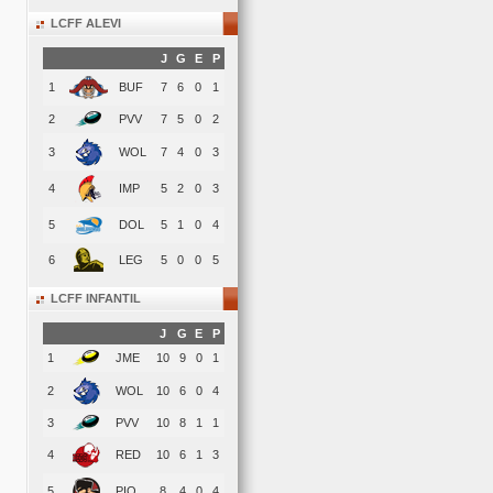
LCFF ALEVI
J
G
E
P
1
BUF
7
6
0
1
2
PVV
7
5
0
2
3
WOL
7
4
0
3
4
IMP
5
2
0
3
5
DOL
5
1
0
4
6
LEG
5
0
0
5
LCFF INFANTIL
J
G
E
P
1
JME
10
9
0
1
2
WOL
10
6
0
4
3
PVV
10
8
1
1
4
RED
10
6
1
3
5
PIO
8
4
0
4