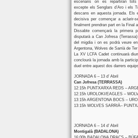
escenaris on es repartiran tots 
excepte els Senglars d’Aro i els T
descans en aquesta jornada. Els 
decisiva per començar a aclarir-s
finalment prendran part en la Final a
Dissabte començarà la primera p
disputarà a Can Jofresa (Terrassa) 
del migdia i on es podrà veure en 
Argentona, Wolves de Sarrià de Ter 
La XV LCFA Cadet continuarà diume
conclourà la jornada amb la partic
duel entre aquest dos darrers equips
JORNADA 6 – 13 d’ Abril
Can Jofresa (TERRASSA)
12:15h PUNTXARXA REDS – AR
12:15h UROLOKI/EAGLES – WOL
13:15h ARGENTONA BOCS – UR
13:15h WOLVES SARRIÀ– PUNT
JORNADA 6 – 14 d’ Abril
Montigalà (BADALONA)
16:00h BADALONA DRACS – BÚF