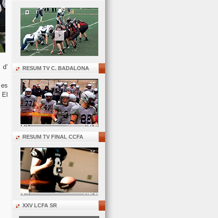
 d’
RESUM TV C. BADALONA
 es
 El
RESUM TV FINAL CCFA
XXV LCFA SR