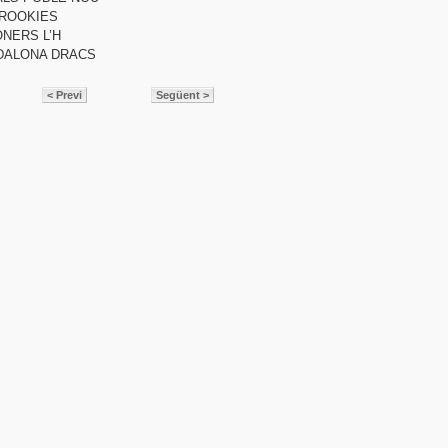
 ROOKIES
ONERS L’H
ADALONA DRACS
< Previ
Següent >