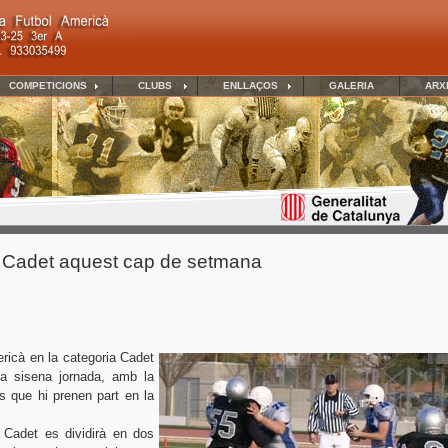
COMPETICIONS
CLUBS
ENLLAÇOS
GALERIA
ARX
 Cadet aquest cap de setmana
ricà en la categoria Cadet
a sisena jornada, amb la
ps que hi prenen part en la
Cadet es dividirà en dos