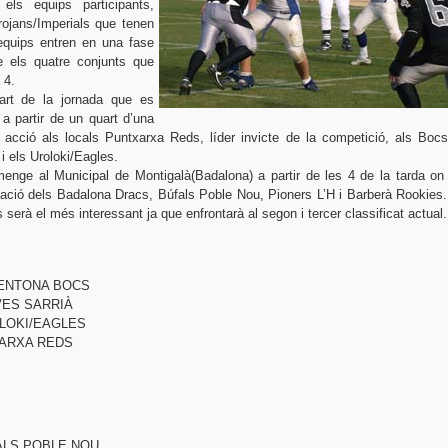
els equips participants,
rojans/Imperials que tenen
equips entren en una fase
e els quatre conjunts que
 4.
art de la jornada que es
a partir de un quart d’una
acció als locals Puntxarxa Reds, líder invicte de la competició, als Bocs
i els Uroloki/Eagles.
nge al Municipal de Montigalà(Badalona) a partir de les 4 de la tarda on
ipació dels Badalona Dracs, Búfals Poble Nou, Pioners L’H i Barberà Rookies.
 serà el més interessant ja que enfrontarà al segon i tercer classificat actual.
GENTONA BOCS
VES SARRIÀ
OLOKI/EAGLES
XARXA REDS
ALS POBLE NOU