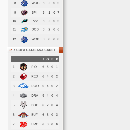
8
WOC
8
2
0
6
9
SPI
8
1
0
7
10
PVV
8
2
0
6
11
DOB
8
2
0
6
12
WOB
8
0
0
8
X COPA CATALANA CADET
J
G
E
P
1
PIO
6
5
0
1
2
RED
6
4
0
2
3
ROO
6
4
0
2
4
DRA
8
4
0
4
5
BOC
6
2
0
4
6
BUF
6
3
0
3
7
URO
6
0
0
6