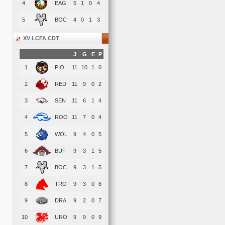
4
EAG
5
1
0
4
5
BOC
4
0
1
3
XV LCFA CDT
J
G
E
P
1
PIO
11
10
1
0
2
RED
11
9
0
2
3
SEN
11
6
1
4
4
ROO
11
7
0
4
5
WOL
9
4
0
5
6
BUF
9
3
1
5
7
BOC
9
3
1
5
8
TRO
9
3
0
6
9
DRA
9
2
0
7
10
URO
9
0
0
9