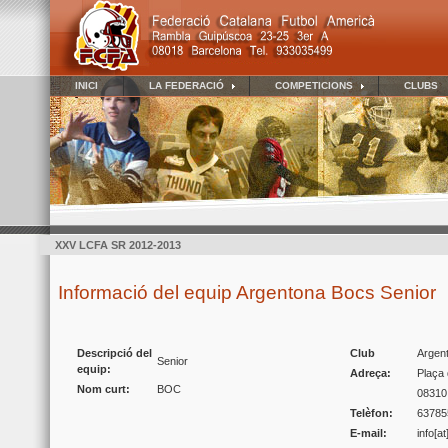
INICI
LA FEDERACIÓ
COMPETICIONS
CLUBS
XXV LCFA SR 2012-2013
Informació del equip Argentona Bocs Senior
Descripció del
Club
Argen
Senior
equip:
Adreça:
Plaça 
Nom curt:
BOC
08310
Telèfon:
63785
E-mail:
info[a