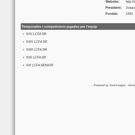
Website:
http:
President:
Joaqu
Fundat:
1992
Temporades i competicions jugades per l'equip
XXV LCFA SR
XXIV LCFA SR
XXIII LCFA SR
XXII LCFA SR
XXI LCFA SENIOR
:: Powered by
JoomLeague
- Vers