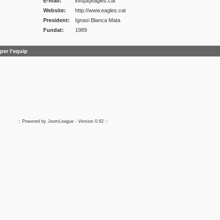
E-mail:
info[at]eagles.cat
Website:
http://www.eagles.cat
President:
Ignasi Blanca Mata
Fundat:
1989
per l'equip
:: Powered by
JoomLeague
- Version
0.92
::