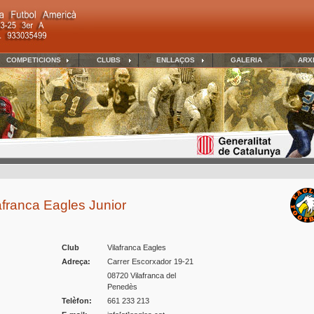
COMPETICIONS
CLUBS
ENLLAÇOS
GALERIA
ARX
afranca Eagles Junior
Club
Vilafranca Eagles
Adreça:
Carrer Escorxador 19-21
08720 Vilafranca del
Penedès
Telèfon:
661 233 213