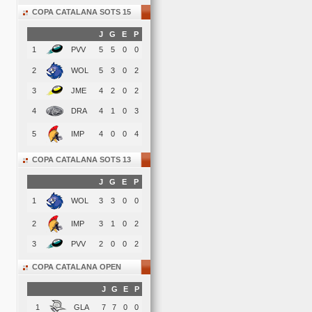
COPA CATALANA SOTS 15
J
G
E
P
1
PVV
5
5
0
0
2
WOL
5
3
0
2
3
JME
4
2
0
2
4
DRA
4
1
0
3
5
IMP
4
0
0
4
COPA CATALANA SOTS 13
J
G
E
P
1
WOL
3
3
0
0
2
IMP
3
1
0
2
3
PVV
2
0
0
2
COPA CATALANA OPEN
J
G
E
P
1
GLA
7
7
0
0