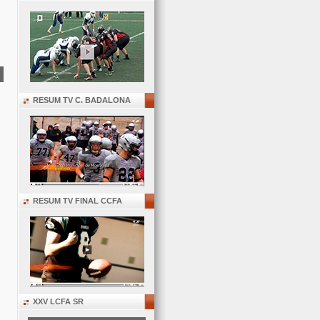
RESUM TV C. BADALONA
RESUM TV FINAL CCFA
XXV LCFA SR