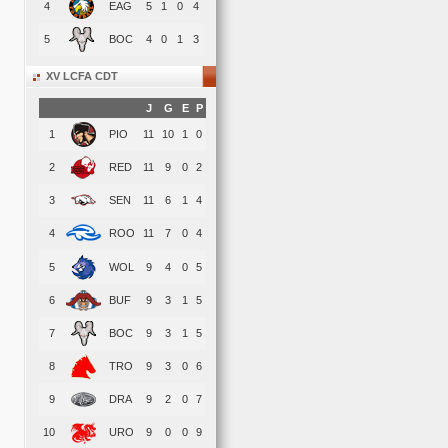
4
EAG
5
1
0
4
5
BOC
4
0
1
3
XV LCFA CDT
J
G
E
P
1
PIO
11
10
1
0
2
RED
11
9
0
2
3
SEN
11
6
1
4
4
ROO
11
7
0
4
5
WOL
9
4
0
5
6
BUF
9
3
1
5
7
BOC
9
3
1
5
8
TRO
9
3
0
6
9
DRA
9
2
0
7
10
URO
9
0
0
9