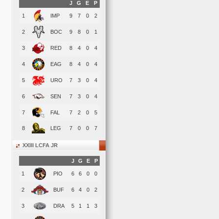
J
G
E
P
1
IMP
9
7
0
2
2
BOC
9
8
0
1
3
RED
8
4
0
4
4
EAG
8
4
0
4
5
URO
7
3
0
4
6
SEN
7
3
0
4
7
FAL
7
2
0
5
8
LEG
7
0
0
7
XXIII LCFA JR
J
G
E
P
1
PIO
6
6
0
0
2
BUF
6
4
0
2
3
DRA
5
1
1
3