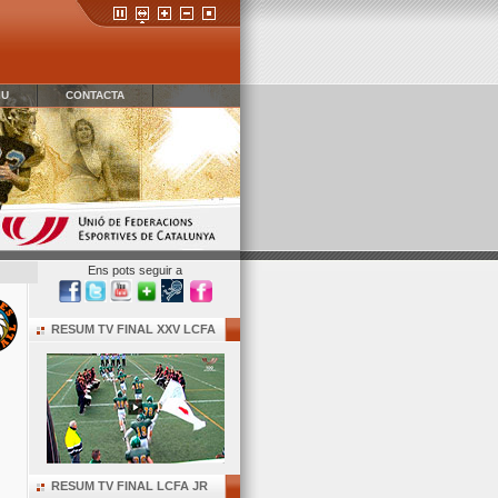
IU
CONTACTA
Ens pots seguir a
RESUM TV FINAL XXV LCFA
RESUM TV FINAL LCFA JR