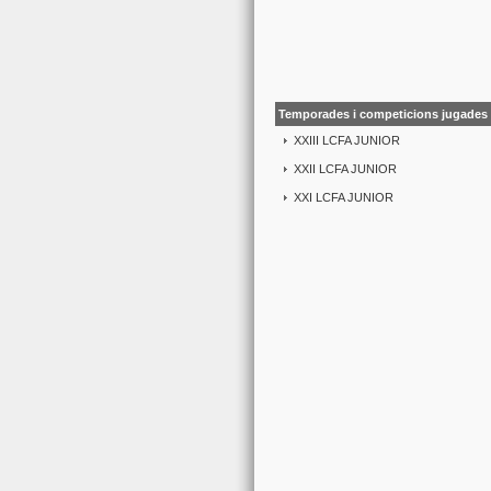
Temporades i competicions jugades 
XXIII LCFA JUNIOR
XXII LCFA JUNIOR
XXI LCFA JUNIOR