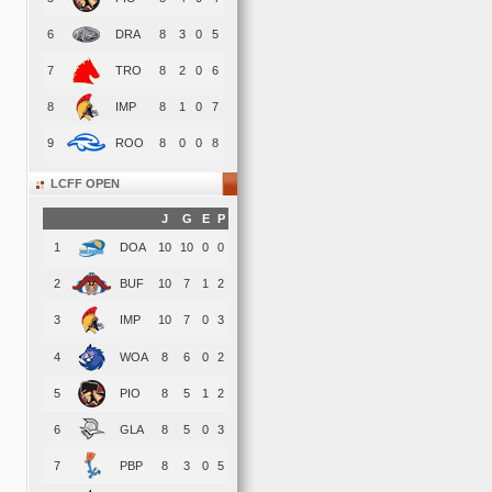
6
DRA
8
3
0
5
7
TRO
8
2
0
6
8
IMP
8
1
0
7
9
ROO
8
0
0
8
LCFF OPEN
J
G
E
P
1
DOA
10
10
0
0
2
BUF
10
7
1
2
3
IMP
10
7
0
3
4
WOA
8
6
0
2
5
PIO
8
5
1
2
6
GLA
8
5
0
3
7
PBP
8
3
0
5