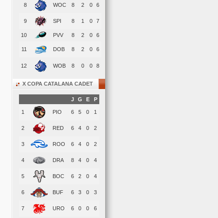
8
WOC
8
2
0
6
9
SPI
8
1
0
7
10
PVV
8
2
0
6
11
DOB
8
2
0
6
12
WOB
8
0
0
8
X COPA CATALANA CADET
J
G
E
P
1
PIO
6
5
0
1
2
RED
6
4
0
2
3
ROO
6
4
0
2
4
DRA
8
4
0
4
5
BOC
6
2
0
4
6
BUF
6
3
0
3
7
URO
6
0
0
6