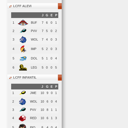
LCFF ALEVI
J
G
E
P
1
BUF
7
6
0
1
2
PVV
7
5
0
2
3
WOL
7
4
0
3
4
IMP
5
2
0
3
5
DOL
5
1
0
4
6
LEG
5
0
0
5
LCFF INFANTIL
J
G
E
P
1
JME
10
9
0
1
2
WOL
10
6
0
4
3
PVV
10
8
1
1
4
RED
10
6
1
3
5
PIO
8
4
0
4