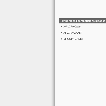
Temporades i competicions jugades 
XV LCFA Cadet
XI LCFA CADET
VII COPA CADET