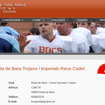
COMPETICIONS
CLUBS
ENLLAÇOS
GALERIA
ARX
da de Bara Trojans / Imperials Reus Cadet
Club
Roda de Barà - Costa Daurada Trojans
Adreça:
Calaf 24
43883 Roda de Bara
Telèfon:
609662378
E-mail:
brugnani[at]yahoo.es