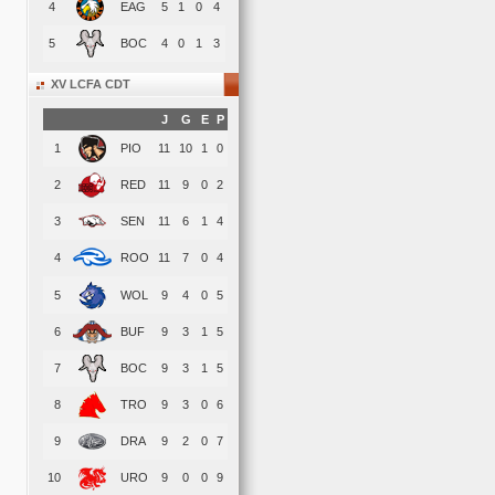
4
EAG
5
1
0
4
5
BOC
4
0
1
3
XV LCFA CDT
J
G
E
P
1
PIO
11
10
1
0
2
RED
11
9
0
2
3
SEN
11
6
1
4
4
ROO
11
7
0
4
5
WOL
9
4
0
5
6
BUF
9
3
1
5
7
BOC
9
3
1
5
8
TRO
9
3
0
6
9
DRA
9
2
0
7
10
URO
9
0
0
9