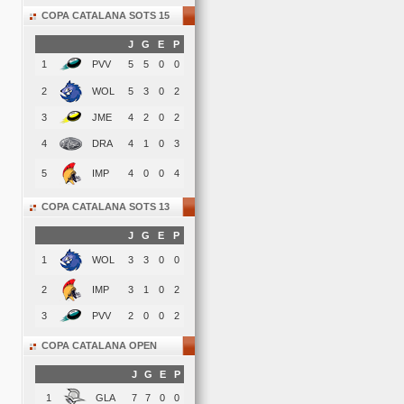
COPA CATALANA SOTS 15
J
G
E
P
1
PVV
5
5
0
0
2
WOL
5
3
0
2
3
JME
4
2
0
2
4
DRA
4
1
0
3
5
IMP
4
0
0
4
COPA CATALANA SOTS 13
J
G
E
P
1
WOL
3
3
0
0
2
IMP
3
1
0
2
3
PVV
2
0
0
2
COPA CATALANA OPEN
J
G
E
P
1
GLA
7
7
0
0