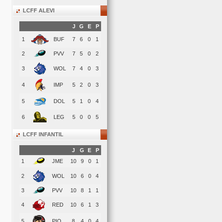
LCFF ALEVI
J
G
E
P
1
BUF
7
6
0
1
2
PVV
7
5
0
2
3
WOL
7
4
0
3
4
IMP
5
2
0
3
5
DOL
5
1
0
4
6
LEG
5
0
0
5
LCFF INFANTIL
J
G
E
P
1
JME
10
9
0
1
2
WOL
10
6
0
4
3
PVV
10
8
1
1
4
RED
10
6
1
3
5
PIO
8
4
0
4