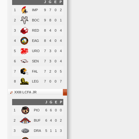
J
G
E
P
1
IMP
9
7
0
2
2
BOC
9
8
0
1
3
RED
8
4
0
4
4
EAG
8
4
0
4
5
URO
7
3
0
4
6
SEN
7
3
0
4
7
FAL
7
2
0
5
8
LEG
7
0
0
7
XXIII LCFA JR
J
G
E
P
1
PIO
6
6
0
0
2
BUF
6
4
0
2
3
DRA
5
1
1
3