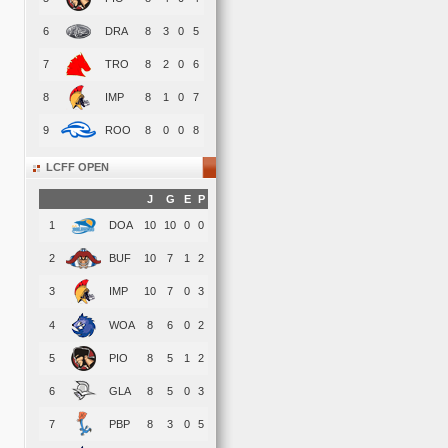
6
DRA
8
3
0
5
7
TRO
8
2
0
6
8
IMP
8
1
0
7
9
ROO
8
0
0
8
LCFF OPEN
J
G
E
P
1
DOA
10
10
0
0
2
BUF
10
7
1
2
3
IMP
10
7
0
3
4
WOA
8
6
0
2
5
PIO
8
5
1
2
6
GLA
8
5
0
3
7
PBP
8
3
0
5