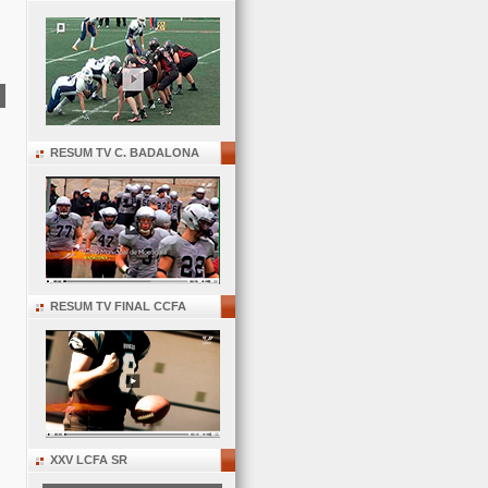
RESUM TV C. BADALONA
RESUM TV FINAL CCFA
XXV LCFA SR