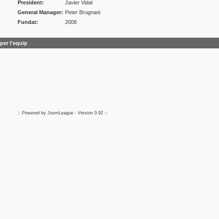
President:
Javier Vidal
General Manager:
Peter Brugnani
Fundat:
2008
per l'equip
:: Powered by
JoomLeague
- Version
0.92
::