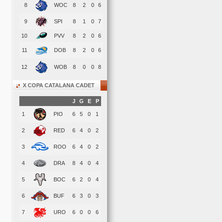
8
WOC
8
2
0
6
9
SPI
8
1
0
7
10
PVV
8
2
0
6
11
DOB
8
2
0
6
12
WOB
8
0
0
8
X COPA CATALANA CADET
J
G
E
P
1
PIO
6
5
0
1
2
RED
6
4
0
2
3
ROO
6
4
0
2
4
DRA
8
4
0
4
5
BOC
6
2
0
4
6
BUF
6
3
0
3
7
URO
6
0
0
6